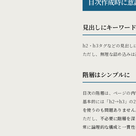
目次作成時に意
見出しにキーワー
h2・h3タグなどの見出
ただし、無理な詰め込みは
階層はシンプルに
目次の階層は、ページの
内
基本的には「h2→h3」
を使うのも問題ありません
ただし、
不必要に階層を深
常に
論理的な構成
と
一貫性