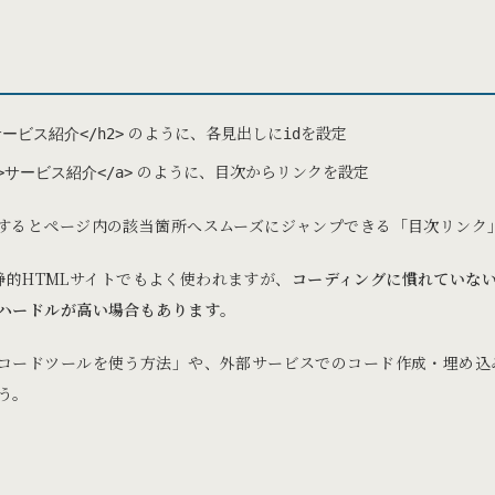
のように、各見出しに
を設定
">サービス紹介</h2>
id
のように、目次からリンクを設定
1">サービス紹介</a>
するとページ内の該当箇所へスムーズにジャンプできる「目次リンク
や静的HTMLサイトでもよく使われますが、
コーディングに慣れていな
ハードルが高い場合もあります
。
コードツールを使う方法」や、外部サービスでのコード作成・埋め込
う。