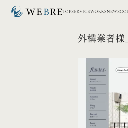
TOP
SERVICE
WORKS
NEWS
CO
外構業者様_